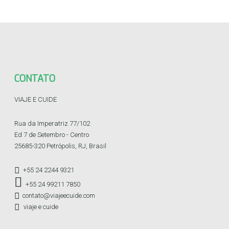
CONTATO
VIAJE E CUIDE
Rua da Imperatriz 77/102
Ed 7 de Setembro - Centro
25685-320 Petrópolis, RJ, Brasil
+55 24 2244 9321
+55 24 99211 7850
contato@viajeecuide.com
viaje e cuide